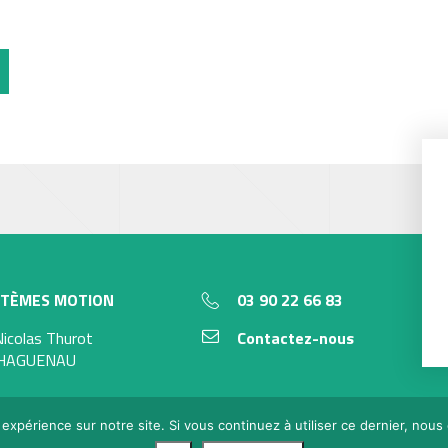
STÈMES MOTION
03 90 22 66 83
Nicolas Thurot
Contactez-nous
 HAGUENAU
s légales
CGV
Index des produits
 expérience sur notre site. Si vous continuez à utiliser ce dernier, nous