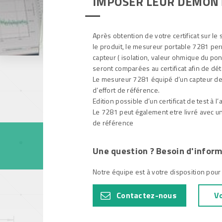
IMPOSER LEUR DÉMONTA
Papeterie
Capteurs de pression
Industrie du mé
Après obtention de votre certificat sur l
Offshore, Marin
le produit, le mesureur portable 7281 perm
Gaz
capteur ( isolation, valeur ohmique du pont
seront comparées au certificat afin de dé
Le mesureur 7281 équipé d’un capteur d
d’effort de référence.
Edition possible d’un certificat de test à l’
Le 7281 peut également etre livré avec une 
de référence
Une question ? Besoin d'inform
Notre équipe est à votre disposition pour
Contactez-nous
Vo