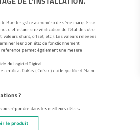
GE DE L’INSTALLATION.
tal
e site Burster grâce au numéro de série marqué sur
e, Oil and
et d’effectuer une vérification de l’état de votre
, valeurs shunt, offset, etc ). Les valeurs relevées
terminer leur bon état de fonctionnement.
e reference permet également une mesure
aide du Logiciel Digical
certificat DaKks ( Cofrac ) qui le qualifie d’étalon
ations ?
 vous répondre dans les meilleurs délais.
ir le produit