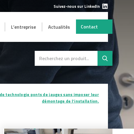
Suivez-nous sur LinkedIn
Contact
L’entreprise
Actualités
AUTRES
mbH
s et
Destockage
SAV
e de technologie ponts de jauges sans imposer leur
démontage de l’installation.