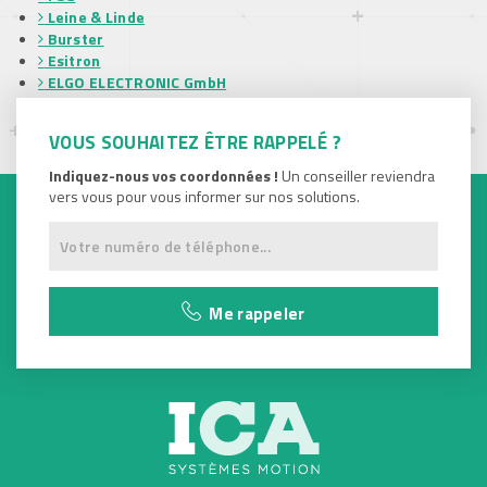
Leine & Linde
Burster
Esitron
ELGO ELECTRONIC GmbH
PWB Encoders
DINA Elektronik
VOUS SOUHAITEZ ÊTRE RAPPELÉ ?
Georgii Kobold
Indiquez-nous vos coordonnées !
Un conseiller reviendra
vers vous pour vous informer sur nos solutions.
Me rappeler