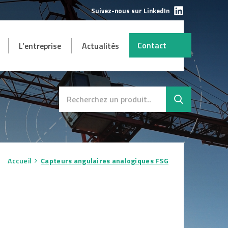
Suivez-nous sur LinkedIn
Contact
L’entreprise
Actualités
AUTRES
mbH
s et
Destockage
SAV
Accueil
Capteurs angulaires analogiques FSG