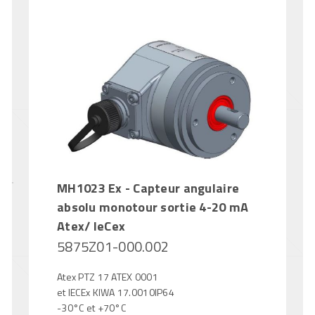
MH1023 Ex - Capteur angulaire
absolu monotour sortie 4-20 mA
Atex/ IeCex
5875Z01-000.002
Atex PTZ 17 ATEX 0001
et IECEx KIWA 17.0010IP64
-30°C et +70°C