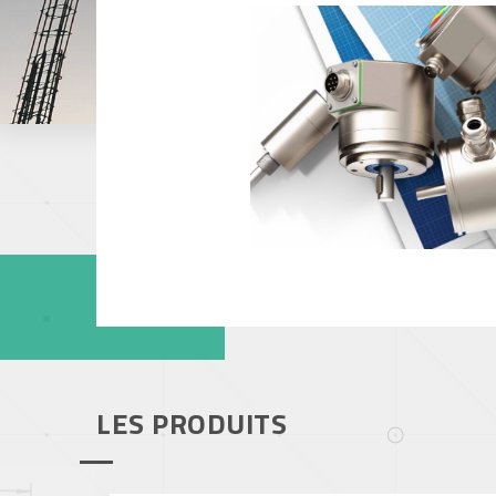
Papeterie
Capteurs de pression
Industrie du mé
Offshore, Marin
Gaz
LES PRODUITS