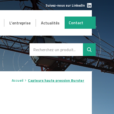
Suivez-nous sur LinkedIn
Contact
L’entreprise
Actualités
AUTRES
mbH
s et
Destockage
SAV
Accueil
Capteurs haute pression Burster