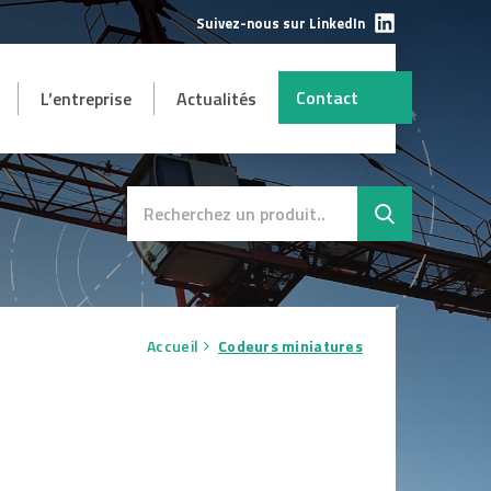
Suivez-nous sur LinkedIn
Contact
L’entreprise
Actualités
AUTRES
mbH
s et
Destockage
SAV
Accueil
Codeurs miniatures