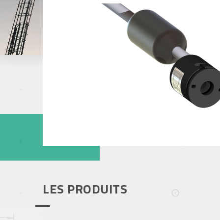
Papeterie
Capteurs de pression
Industrie du mé
Offshore, Marin
Gaz
LES PRODUITS