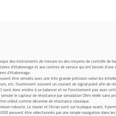
lorsque des instruments de mesure ou des moyens de contrôle de ha
toires d’étalonnage et aux centres de service qui ont besoin d’une 
ures d’étalonnage.
euvent être simulés avec une très grande précision selon les échell
urs, etc. fournissent souvent un courant de signal pulsé afin de 
 sont donc enclins à se balancer et ne fonctionnent pas avec cette 
simuler le capteur de résistance par simulation Ohm réelle sans pr
tre utilisé comme décennie de résistance classique.
nium robuste. Le clavier et l’écran sont sur la plaque avant. Il perme
0 peuvent être sélectionnés par une simple navigation dans les m