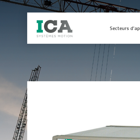
Secteurs d’ap
Secteur Médica
CAPTEURS
ME
Machines de pr
Energie hydraul
Capteurs d’efforts et de couple
Affi
sig
Lignes de mon
Capteurs, codeurs et contrôleurs
d’assemblage
de sécurité certifiés SIL3 SIL2
Int
sig
Capteurs angulaires et linéaires
Manutention L
ana
Codeurs
Industrie du bo
Equ
Anémomètres
for
Engins de TP e
Inclinomètres
Ohm