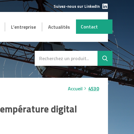
Suivez-nous sur LinkedIn
Contact
L’entreprise
Actualités
AUTRES
mbH
s et
Destockage
SAV
Accueil
4530
température digital