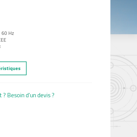
/ 60 Hz
EEE
8
éristiques
t ? Besoin d’un devis ?