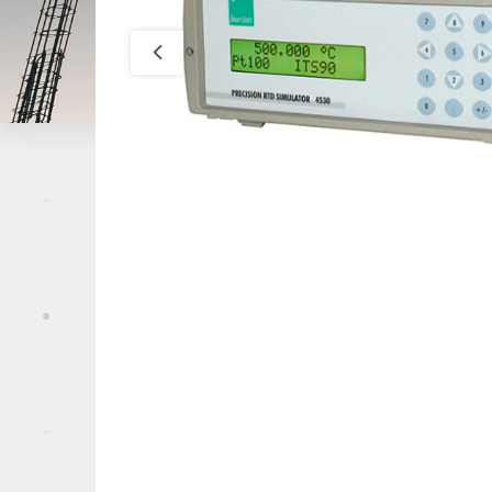
Papeterie
Capteurs de pression
Industrie du mé
Offshore, Marin
Gaz