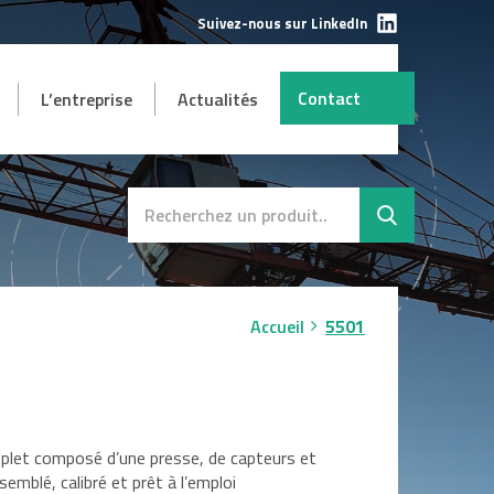
Suivez-nous sur LinkedIn
Contact
L’entreprise
Actualités
AUTRES
mbH
s et
Destockage
SAV
Accueil
5501
plet composé d’une presse, de capteurs et
semblé, calibré et prêt à l’emploi