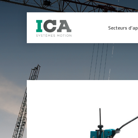
Secteurs d’ap
Secteur Médica
CAPTEURS
ME
Machines de pr
Energie hydraul
Capteurs d’efforts et de couple
Affi
sig
Lignes de mon
Capteurs, codeurs et contrôleurs
d’assemblage
de sécurité certifiés SIL3 SIL2
Int
sig
Capteurs angulaires et linéaires
Manutention L
ana
Codeurs
Industrie du bo
Equ
Anémomètres
for
Engins de TP e
Inclinomètres
Ohm