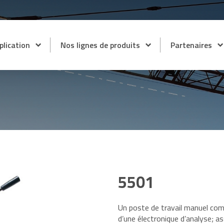
plication
Nos lignes de produits
Partenaires
l
Burster
SURES
MOTION CONTROL
oduction
DINA Elektronik
ique nucléaire
ELGO ELECTRONIC G
cheurs et contrôleurs de
Positionneurs Boites à came
naux capteurs
systèmes d’entrainement
tage et
Esitron
erfaces de traitements de
FSG
naux codeurs et capteurs
evage
5501
logiques
Georgii Kobold
is
ipements de mesure
Leine & Linde
ce/déplacement
Un poste de travail manuel com
t Grues
d’une électronique d’analyse;
as
Motrona
mètres