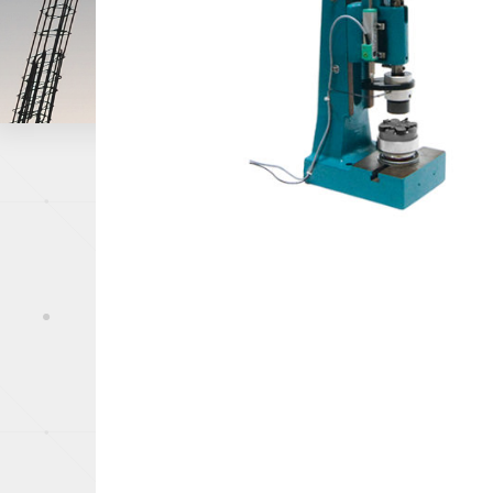
Papeterie
Capteurs de pression
Industrie du mé
Offshore, Marin
Gaz