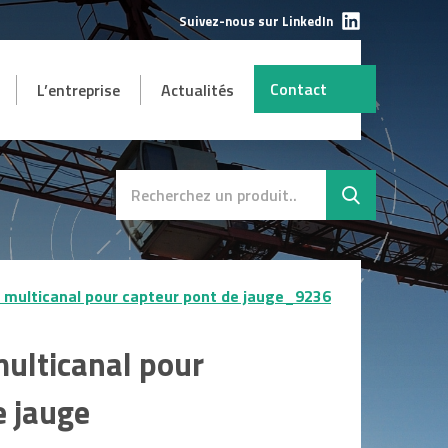
Suivez-nous sur LinkedIn
Contact
L’entreprise
Actualités
AUTRES
mbH
s et
Destockage
SAV
r multicanal pour capteur pont de jauge_9236
multicanal pour
e jauge