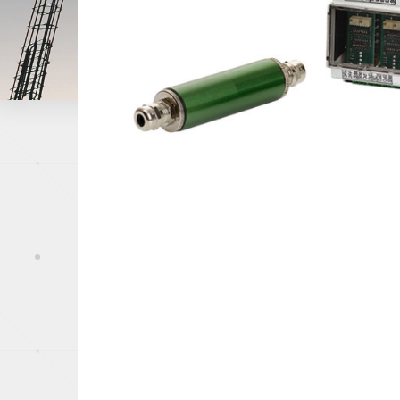
Papeterie
Capteurs de pression
Industrie du mé
Offshore, Marin
Gaz