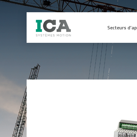
Secteurs d’ap
Secteur Médica
CAPTEURS
ME
Machines de pr
Energie hydraul
Capteurs d’efforts et de couple
Affi
sig
Lignes de mon
Capteurs, codeurs et contrôleurs
d’assemblage
de sécurité certifiés SIL3 SIL2
Int
sig
Capteurs angulaires et linéaires
Manutention L
ana
Codeurs
Industrie du bo
Equ
Anémomètres
for
Engins de TP e
Inclinomètres
Ohm