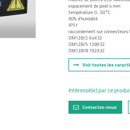
espacement de pixel 4 mm
température 0…50°C
tal
90% d’humidité
IP51
e, Oil and
raccordement sur connecteurs
DM128/2 64X32
DM128/5 128X32
DM128/8 192X32
Voir toutes les caract
Intéressé(e) par ce produi
Contactez-nous