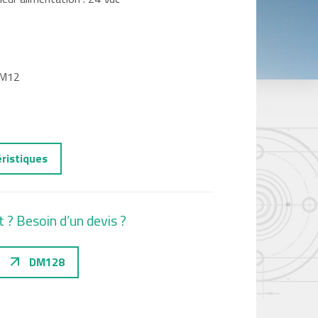
 M12
éristiques
t ? Besoin d’un devis ?
DM128