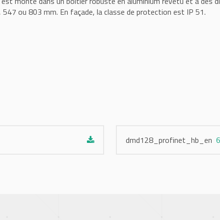
n est monté dans un boîtier robuste en aluminium revêtu et a des 
, 547 ou 803 mm. En façade, la classe de protection est IP 51.
dmd128_profinet_hb_en