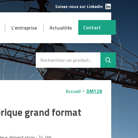
Suivez-nous sur LinkedIn
Contact
L’entreprise
Actualités
AUTRES
mbH
s et
Destockage
SAV
Accueil
DM128
rique grand format
eur alimentation : 24 Vdc