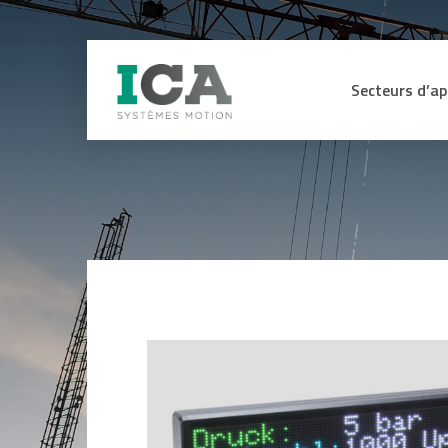
Secteurs d’ap
Secteur Médica
CAPTEURS
ME
Machines de pr
Energie hydraul
Capteurs d’efforts et de couple
Affi
sig
Lignes de mon
Capteurs, codeurs et contrôleurs
d’assemblage
de sécurité certifiés SIL3 SIL2
Int
sig
Capteurs angulaires et linéaires
Manutention L
ana
Codeurs
Industrie du bo
Equ
Anémomètres
for
Engins de TP e
Inclinomètres
Ohm