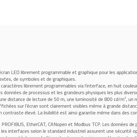
an LED librement programmable et graphique pour les applications in
 textes, de symboles et de graphiques.
aractères librement programmables via l’interface, en huit couleurs
es données de processus et les grandeurs physiques les plus diverse
 une distance de lecture de 50 m, une luminosité de 800 cd/m², un r
fichées sur l’écran sont clairement visibles même à grande distanc
n contraste élevé. La lisibilité est ainsi garantie même dans des condi
T, PROFIBUS, EtherCAT, CANopen et Modbus TCP. Les données de pr
les interfaces selon le standard industriel assurent une sécurité o