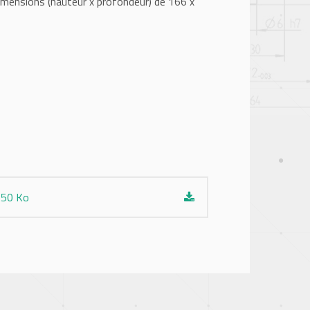
dimensions (hauteur x profondeur) de 166 x
650 Ko