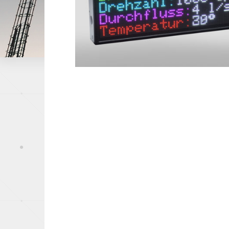
Papeterie
Capteurs de pression
Industrie du mé
Offshore, Marin
Gaz