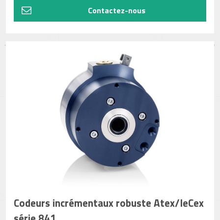
Contactez-nous
Codeurs incrémentaux robuste Atex/IeCex
série 841