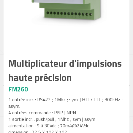
Multiplicateur d'impulsions
haute précision
FM260
1 entrée incr. : RS422 ; 1Mhz ; sym. | HTL/TTL ; 300kHz ;
asym.
4 entrées commande : PNP | NPN
1 sortie incr. : push/pull ; 1Mhz ; sym | asym
alimentation : 9 à 30Vdc ; 70mA@24Vdc
dimension : 22,5 X 102 X 102