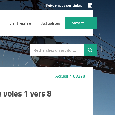
Suivez-nous sur LinkedIn
Contact
L’entreprise
Actualités
AUTRES
mbH
s et
Destockage
SAV
Accueil
GV228
 voies 1 vers 8