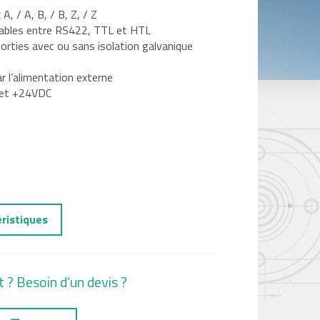
A, / A, B, / B, Z, / Z
nables entre RS422, TTL et HTL
 sorties avec ou sans isolation galvanique
ar l’alimentation externe
 et +24VDC
éristiques
t ? Besoin d’un devis ?