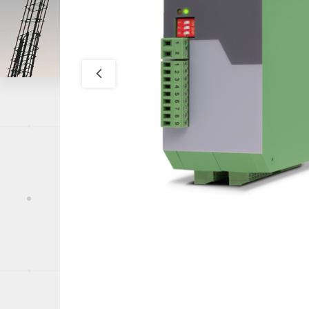
Papeterie
Capteurs de pression
Industrie du mé
Offshore, Marin
Gaz