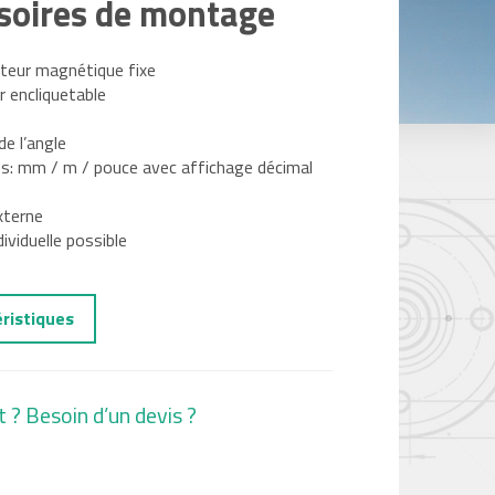
esoires de montage
pteur magnétique fixe
r encliquetable
de l’angle
es: mm / m / pouce avec affichage décimal
xterne
viduelle possible
éristiques
t ? Besoin d’un devis ?