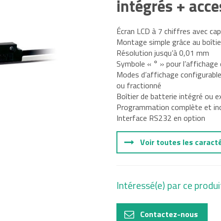
intégrés + acc
tal
Écran LCD à 7 chiffres avec ca
Montage simple grâce au boîtie
e, Oil and
Résolution jusqu’à 0,01 mm
Symbole « ° » pour l’affichage 
Modes d’affichage configurabl
ou fractionné
Boîtier de batterie intégré ou e
Programmation complète et indi
Interface RS232 en option
Voir toutes les caract
Intéressé(e) par ce produi
Contactez-nous