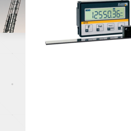
Papeterie
Capteurs de pression
Industrie du mé
Offshore, Marin
Gaz