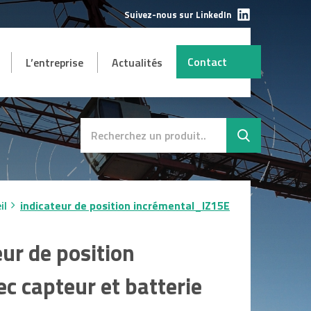
Suivez-nous sur LinkedIn
Contact
L’entreprise
Actualités
AUTRES
mbH
s et
Destockage
SAV
il
indicateur de position incrémental_IZ15E
eur de position
c capteur et batterie