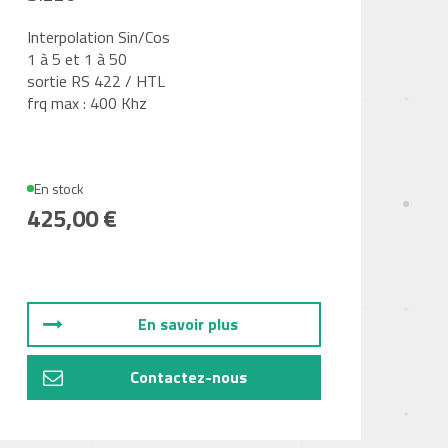
Interpolation Sin/Cos
1 à 5 et 1 à 50
sortie RS 422 / HTL
frq max : 400 Khz
En stock
425,00 €
En savoir plus
Contactez-nous