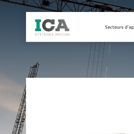
Secteurs d’ap
Secteur Médica
CAPTEURS
ME
Machines de pr
Energie hydraul
Capteurs d’efforts et de couple
Affi
sig
Lignes de mon
Capteurs, codeurs et contrôleurs
d’assemblage
de sécurité certifiés SIL3 SIL2
Int
sig
Capteurs angulaires et linéaires
Manutention L
ana
Codeurs
Industrie du bo
Equ
Anémomètres
for
Engins de TP e
Inclinomètres
Ohm