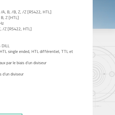
 /A, B, /B, Z, /Z [RS422, HTL]
 B, Z [HTL]
MHz
 Z, /Z [RS422, HTL]
s DILL
HTL single ended, HTL différentiel, TTL et
ux par le biais d’un diviseur
s d’un diviseur