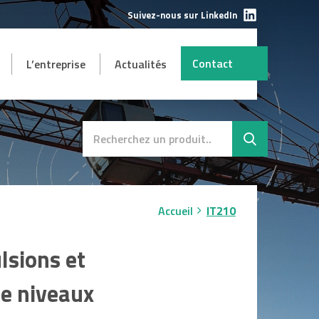
Suivez-nous sur LinkedIn
Contact
L’entreprise
Actualités
AUTRES
mbH
s et
Destockage
SAV
Accueil
IT210
lsions et
de niveaux