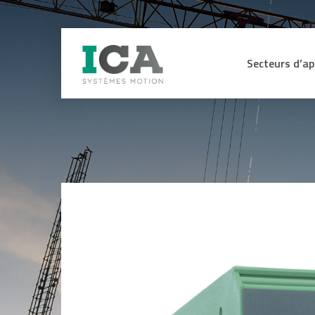
Secteurs d’ap
Secteur Médica
CAPTEURS
ME
Machines de pr
Energie hydraul
Capteurs d’efforts et de couple
Affi
sig
Lignes de mon
Capteurs, codeurs et contrôleurs
d’assemblage
de sécurité certifiés SIL3 SIL2
Int
sig
Capteurs angulaires et linéaires
Manutention L
ana
Codeurs
Industrie du bo
Equ
Anémomètres
for
Engins de TP e
Inclinomètres
Ohm