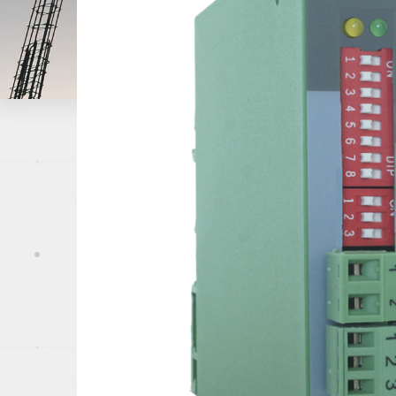
Papeterie
Capteurs de pression
Industrie du mé
Offshore, Marin
Gaz