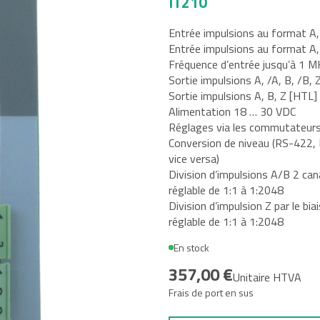
IT210
Entrée impulsions au format A,
tal
Entrée impulsions au format A,
Fréquence d’entrée jusqu’à 1 
e, Oil and
Sortie impulsions A, /A, B, /B,
Sortie impulsions A, B, Z [HTL]
Alimentation 18 … 30 VDC
Réglages via les commutateur
Conversion de niveau (RS-422, 
vice versa)
Division d’impulsions A/B 2 cana
réglable de 1:1 à 1:2048
Division d’impulsion Z par le biai
réglable de 1:1 à 1:2048
En stock
357,00 €
Unitaire HTVA
Frais de port en sus