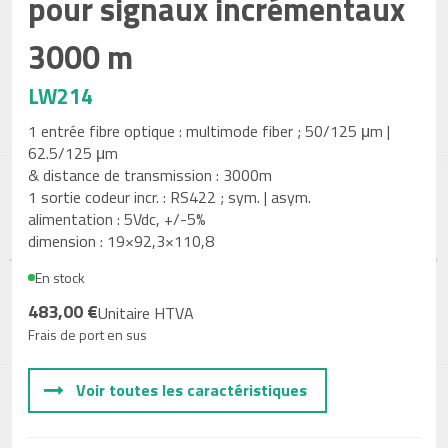
pour signaux incrémentaux
3000 m
LW214
1 entrée fibre optique : multimode fiber ; 50/125 μm |
62.5/125 μm
& distance de transmission : 3000m
1 sortie codeur incr. : RS422 ; sym. | asym.
alimentation : 5Vdc, +/-5%
dimension : 19×92,3×110,8
En stock
483,00 €
Unitaire HTVA
Frais de port en sus
Voir toutes les caractéristiques