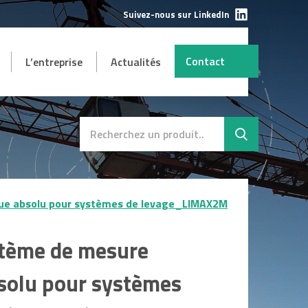
Suivez-nous sur LinkedIn
Contact
L’entreprise
Actualités
AUTRES
mbH
s et
Destockage
SAV
ue absolu pour systèmes de levage_LIMAX2M
tème de mesure
solu pour systèmes