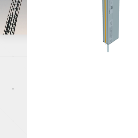
Papeterie
Capteurs de pression
Industrie du mé
Offshore, Marin
Gaz