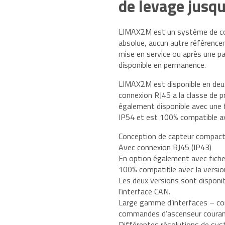
de levage jusq
tal
LIMAX2M est un système de cop
absolue, aucun autre référence
e, Oil and
mise en service ou après une p
disponible en permanence.
LIMAX2M est disponible en deux
connexion RJ45 a la classe de 
également disponible avec une 
IP54 et est 100% compatible av
Conception de capteur compac
Avec connexion RJ45 (IP43)
En option également avec fiche
100% compatible avec la versi
Les deux versions sont disponib
l’interface CAN.
Large gamme d’interfaces – co
commandes d’ascenseur coura
Différentes résolutions de sys