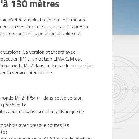
u'à 130 mètres
ie d’arbre absolu.
En raison de la mesure
ment du système n’est nécessaire après la
anne de courant;
la position absolue est
 versions.
La version standard avec
protection IP43, en option LIMAX2M est
fiche ronde M12 dans la classe de protection
ec la version précédente.
t
 ronde M12 (IP54) – dans cette version
on précédente
les avec ou sans isolation galvanique de
mpatible avec presque toutes les
ntes
tème de mesure jusqu’à 62,5 µm disponibles