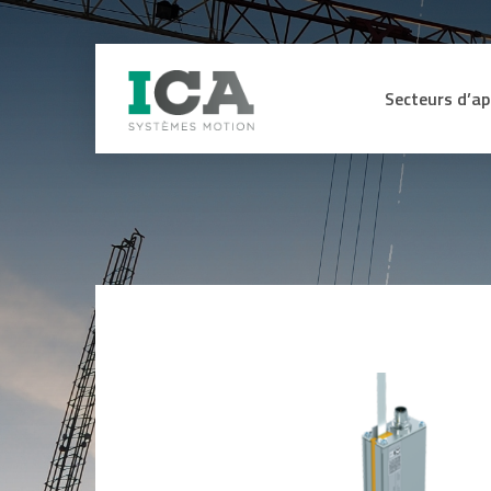
Secteurs d’ap
Secteur Médica
CAPTEURS
ME
Machines de pr
Energie hydraul
Capteurs d’efforts et de couple
Affi
sig
Lignes de mon
Capteurs, codeurs et contrôleurs
d’assemblage
de sécurité certifiés SIL3 SIL2
Int
sig
Capteurs angulaires et linéaires
Manutention L
ana
Codeurs
Industrie du bo
Equ
Anémomètres
for
Engins de TP e
Inclinomètres
Ohm