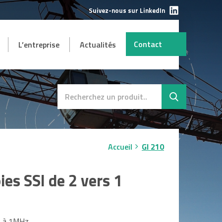
Suivez-nous sur LinkedIn
Contact
L’entreprise
Actualités
AUTRES
mbH
s et
Destockage
SAV
Accueil
GI 210
ies SSI de 2 vers 1
z à 1MHz