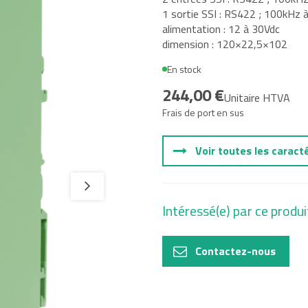
1 sortie SSI : RS422 ; 100kHz
alimentation : 12 à 30Vdc
tal
dimension : 120×22,5×102
e, Oil and
En stock
244,00 €
Unitaire HTVA
Frais de port en sus
Voir toutes les caract
Intéressé(e) par ce produi
Contactez-nous