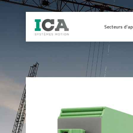
Secteurs d’ap
Secteur Médica
CAPTEURS
ME
Machines de pr
Energie hydraul
Capteurs d’efforts et de couple
Affi
sig
Lignes de mon
Capteurs, codeurs et contrôleurs
d’assemblage
de sécurité certifiés SIL3 SIL2
Int
sig
Capteurs angulaires et linéaires
Manutention L
ana
Codeurs
Industrie du bo
Equ
Anémomètres
for
Engins de TP e
Inclinomètres
Ohm