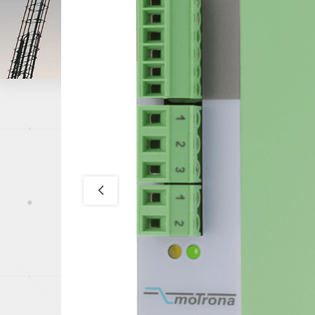
Papeterie
Capteurs de pression
Industrie du mé
Offshore, Marin
Gaz