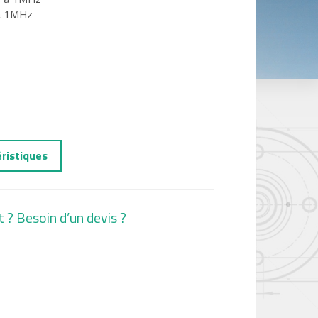
 à 1MHz
éristiques
t ? Besoin d’un devis ?