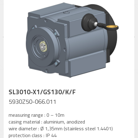
SL3010-X1/GS130/K/F
5930Z50-066.011
measuring range : 0 – 10m
casing material : aluminium, anodized
wire diameter : Ø 1,35mm (stainless steel 1.4401)
protection class : IP 44